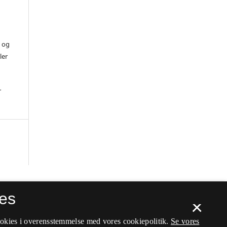
) og
ler
r
es
×
ookies i overensstemmelse med vores cookiepolitik.
Se vores