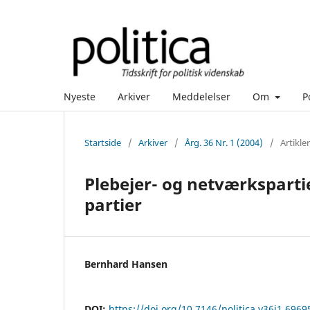
Nyeste
Arkiver
Meddelelser
Om
P
Startside
/
Arkiver
/
Årg. 36 Nr. 1 (2004)
/
Artikler
Plebejer- og netværkspartie
partier
Bernhard Hansen
DOI:
https://doi.org/10.7146/politica.v36i1.6969