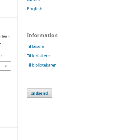
English
Information
tier -
.
Til læsere
Til forfattere
5
Til bibliotekarer
Indsend