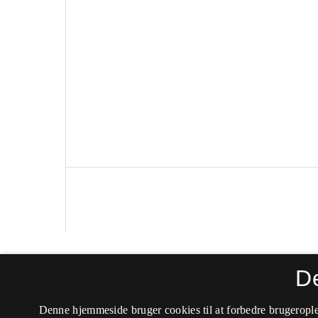
Politica
D
ISSN 0105-0710 (Trykt)
Denne hjemmeside bruger cookies til at forbedre brugerople
ISSN 2246-042X (Online)