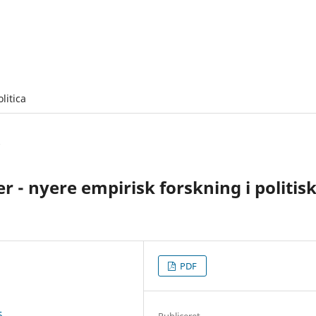
olitica
r - nyere empirisk forskning i politis
PDF
5
Publiceret