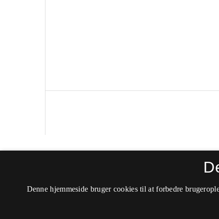
Politica
D
ISSN 0105-0710 (Trykt)
Denne hjemmeside bruger cookies til at forbedre brugerople
ISSN 2246-042X (Online)
Tilgængelighedserklæring