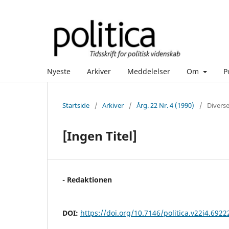
Nyeste
Arkiver
Meddelelser
Om
P
Startside
/
Arkiver
/
Årg. 22 Nr. 4 (1990)
/
Divers
[Ingen Titel]
- Redaktionen
DOI:
https://doi.org/10.7146/politica.v22i4.6922