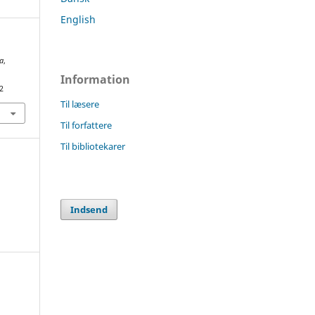
English
ca
,
Information
2
Til læsere
Til forfattere
Til bibliotekarer
Indsend