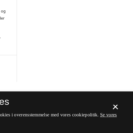
) og
ler
r
es
×
ookies i overensstemmelse med vores cookiepolitik.
Se vores