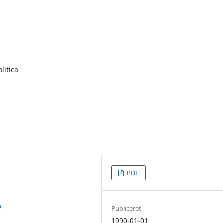
olitica
e
PDF
2
Publiceret
1990-01-01