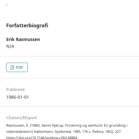
-
Forfatterbiografi
Erik Rasmussen
N/A
PDF
Publiceret
1986-01-01
Citation/Eksport
Rasmussen, E. (1986). Søren Kjørup, Forskning og samfund. En grundbog i
videnskabsteori) København: Gyldendal, 1985, 176 s.
Politica
,
18
(2), 227.
https://doi.org/10.7146/politica.v18i2.68804