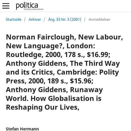
Startside
/
Arkiver
/
Årg. 33 Nr. 3 (2001)
/
Anmeldelser
Norman Fairclough, New Labour,
New Language?, London:
Routledge, 2000, 178 s., $16.99;
Anthony Giddens, The Third Way
and its Critics, Cambridge: Polity
Press, 2000, 189 s., $15.96;
Anthony Giddens, Runaway
World. How Globalisation is
Reshaping Our Lives,
Stefan Hermann