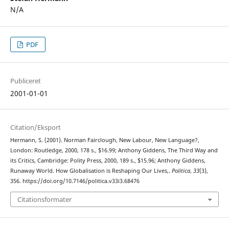
N/A
PDF
Publiceret
2001-01-01
Citation/Eksport
Hermann, S. (2001). Norman Fairclough, New Labour, New Language?,
London: Routledge, 2000, 178 s., $16.99; Anthony Giddens, The Third Way and
its Critics, Cambridge: Polity Press, 2000, 189 s., $15.96; Anthony Giddens,
Runaway World. How Globalisation is Reshaping Our Lives,.
Politica
,
33
(3),
356. https://doi.org/10.7146/politica.v33i3.68476
Citationsformater