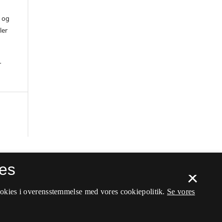
) og
ler
r
es
×
ookies i overensstemmelse med vores cookiepolitik.
Se vores