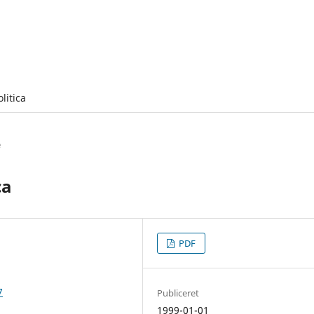
olitica
e
ca
PDF
7
Publiceret
1999-01-01