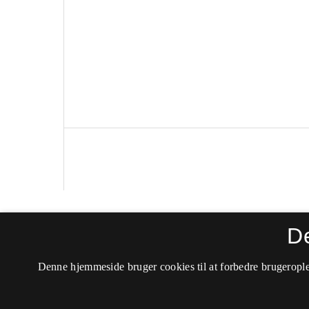
Politica
D
ISSN 0105-0710 (Trykt)
Denne hjemmeside bruger cookies til at forbedre brugerople
ISSN 2246-042X (Online)
Tilgængelighedserklæring