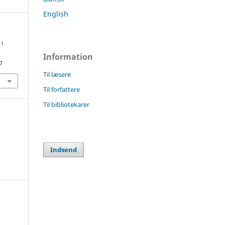
English
 i
Information
7
Til læsere
Til forfattere
Til bibliotekarer
Indsend