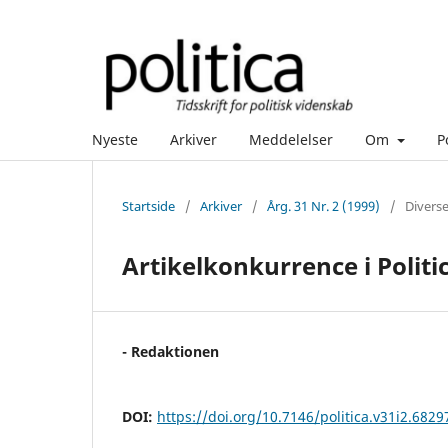
Nyeste
Arkiver
Meddelelser
Om
P
Startside
/
Arkiver
/
Årg. 31 Nr. 2 (1999)
/
Divers
Artikelkonkurrence i Politi
- Redaktionen
DOI:
https://doi.org/10.7146/politica.v31i2.6829