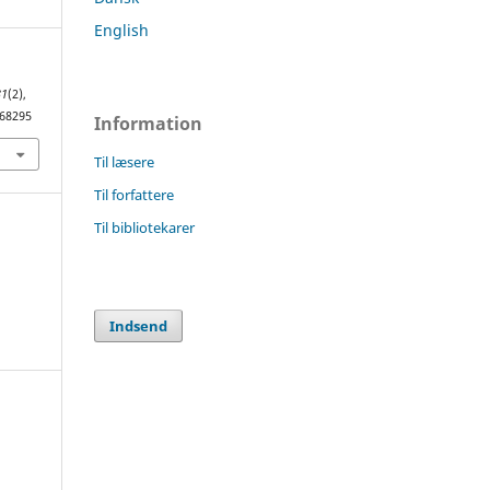
English
31
(2),
.68295
Information
Til læsere
Til forfattere
Til bibliotekarer
Indsend