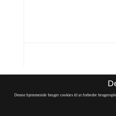
Politica
D
ISSN 0105-0710 (Trykt)
Denne hjemmeside bruger cookies til at forbedre brugerople
ISSN 2246-042X (Online)
Tilgængelighedserklæring