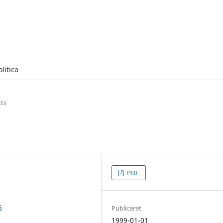
olitica
cts
PDF
5
Publiceret
1999-01-01