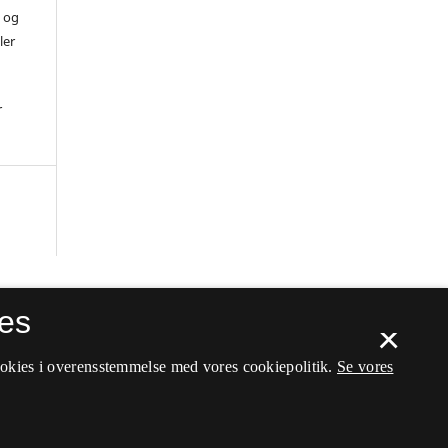
) og
ler
r
es
×
ookies i overensstemmelse med vores cookiepolitik.
Se vores