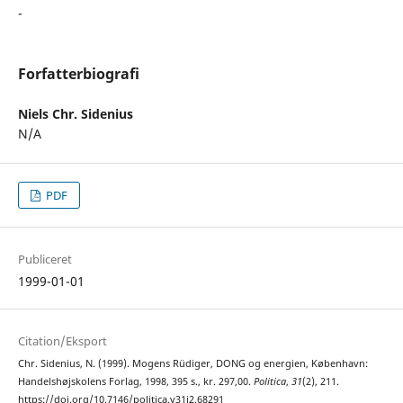
-
Forfatterbiografi
Niels Chr. Sidenius
N/A
PDF
Publiceret
1999-01-01
Citation/Eksport
Chr. Sidenius, N. (1999). Mogens Rüdiger, DONG og energien, København:
Handelshøjskolens Forlag, 1998, 395 s., kr. 297,00.
Politica
,
31
(2), 211.
https://doi.org/10.7146/politica.v31i2.68291