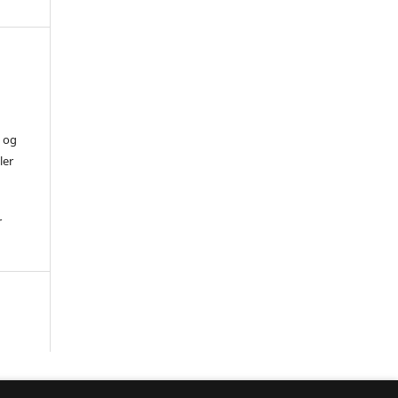
) og
ler
r