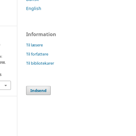
English
Information
Til læsere
a
Til forfattere
e:
Til bibliotekarer
998.
6
Indsend