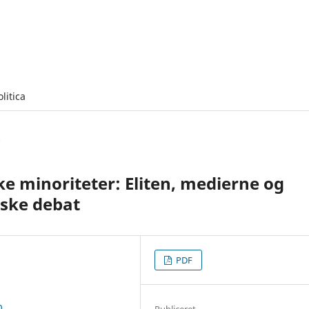
olitica
ke minoriteter: Eliten, medierne og
nske debat
PDF
0
Publiceret