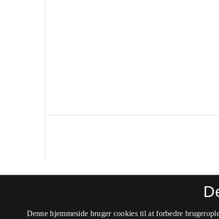
Politica
D
ISSN 0105-0710 (Trykt)
Denne hjemmeside bruger cookies til at forbedre brugerople
ISSN 2246-042X (Online)