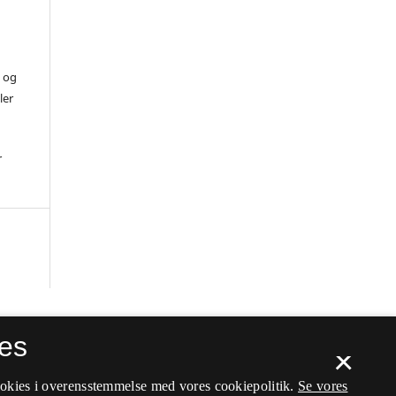
) og
ler
r
es
×
ookies i overensstemmelse med vores cookiepolitik.
Se vores