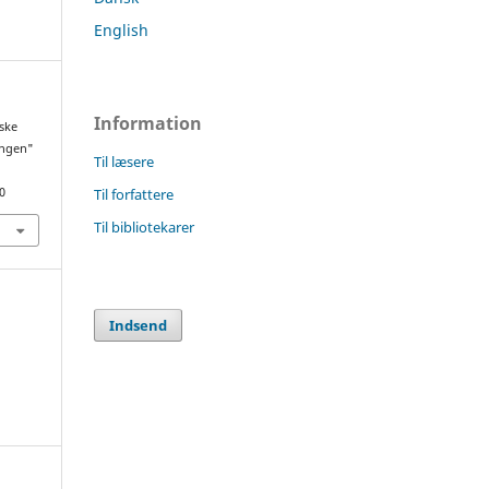
English
Information
iske
ingen"
Til læsere
Til forfattere
0
Til bibliotekarer
Indsend