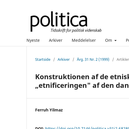
Nyeste
Arkiver
Meddelelser
Om
P
Startside
/
Arkiver
/
Årg. 31 Nr. 2 (1999)
/
Artikler
Konstruktionen af de etnis
„etnificeringen" af den da
Ferruh Yilmaz
DOI:
https://doi.org/10.7146/politica.v31i2.6828