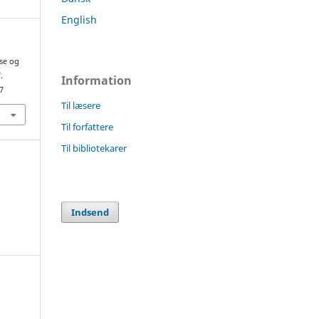
English
se og
.
Information
7
Til læsere
Til forfattere
Til bibliotekarer
Indsend