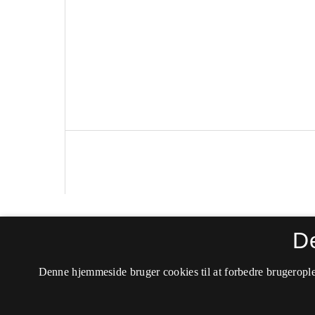
Politica
D
ISSN 0105-0710 (Trykt)
Denne hjemmeside bruger cookies til at forbedre brugerople
ISSN 2246-042X (Online)
Tilgængelighedserklæring