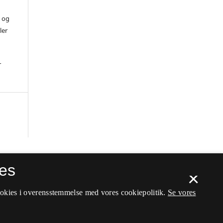
) og
ler
r
es
×
ookies i overensstemmelse med vores cookiepolitik.
Se vores