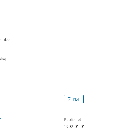
olitica
ning
PDF
7
Publiceret
1997-01-01