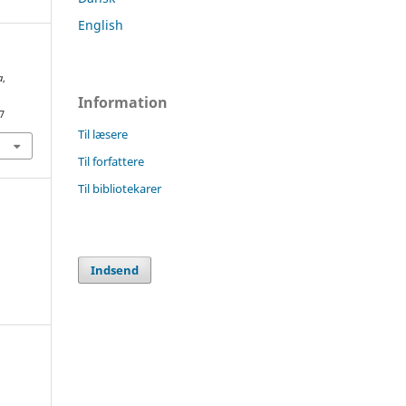
English
a
,
Information
7
Til læsere
Til forfattere
Til bibliotekarer
Indsend