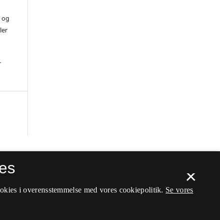
) og
ler
r
es
×
ookies i overensstemmelse med vores cookiepolitik.
Se vores