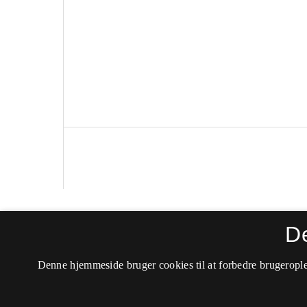
Politica
D
ISSN 0105-0710 (Trykt)
Denne hjemmeside bruger cookies til at forbedre brugerople
ISSN 2246-042X (Online)
Tilgængelighedserklæring