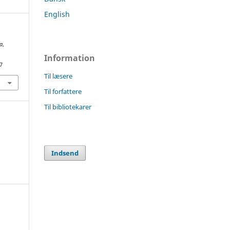
English
ca
,
Information
7
Til læsere
Til forfattere
Til bibliotekarer
Indsend