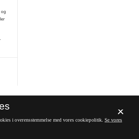
) og
ler
r
es
×
ookies i overensstemmelse med vores cookiepolitik.
Se vores