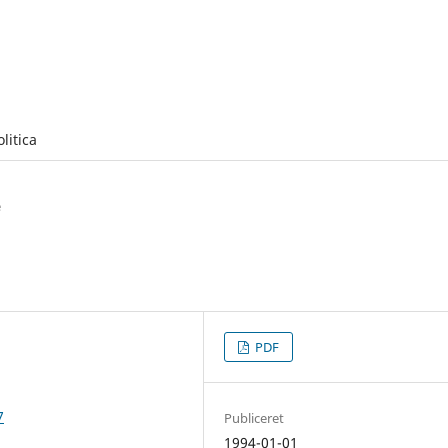
olitica
e
PDF
7
Publiceret
1994-01-01