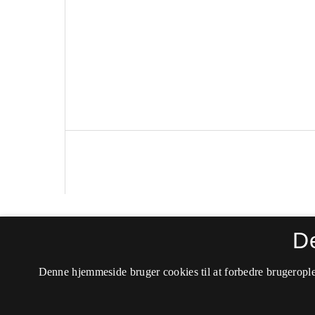
Politica
D
ISSN 0105-0710 (Trykt)
Denne hjemmeside bruger cookies til at forbedre brugerople
ISSN 2246-042X (Online)
Tilgængelighedserklæring