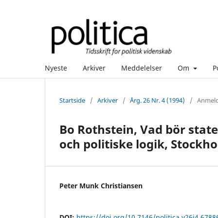
Nyeste
Arkiver
Meddelelser
Om
P
Startside
/
Arkiver
/
Årg. 26 Nr. 4 (1994)
/
Anmeld
Bo Rothstein, Vad bör stat
och politiske logik, Stockho
Peter Munk Christiansen
DOI:
https://doi.org/10.7146/politica.v26i4.6788