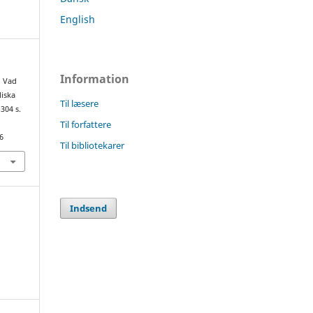
English
Information
, Vad
liska
Til læsere
304 s.
Til forfattere
6
Til bibliotekarer
Indsend