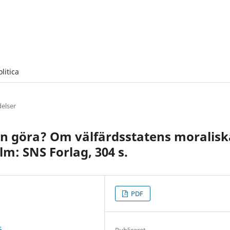
olitica
elser
en göra? Om välfärdsstatens moralisk
lm: SNS Forlag, 304 s.
PDF
6
Publiceret