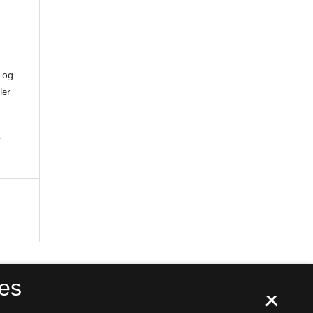
) og
ler
r
es
×