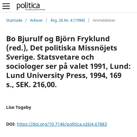
Startside
/
Arkiver
/
Årg. 26 Nr. 4 (1994)
/
Anmeldelser
Bo Bjurulf og Björn Fryklund
(red.), Det politiska Missnöjets
Sverige. Statsvetare och
sociologer ser på valet 1991, Lund:
Lund University Press, 1994, 169
s., SEK. 216,00.
Lise Togeby
DOI:
https://doi.org/10.7146/politica.v26i4.67883