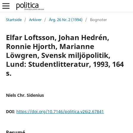
Startside
/
Arkiver
/
Årg. 26 Nr. 2 (1994)
/
Bognoter
Elfar Loftsson, Johan Hedrén,
Ronnie Hjorth, Marianne
Löwgren, Svensk miljöpolitik,
Lund: Studentlitteratur, 1993, 164
s.
Niels Chr. Sidenius
DOI:
https://doi.org/10.7146/politica.v26i2.67841
Resumé