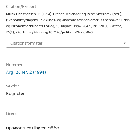
Citation/Eksport
Munk Christiansen, P. (1994). Preben Melander og Peter Skærbæk (red.),
Økonomistyringens udviklings- og anvendelsesproblemer, København: Jurist-
og Økonomforbundets Forlag, 1. udgave, 1994, 264 s., kr. 320,00.
Politica
,
26
(2), 246. https://doi.org/10.7146/politica.v26i2.67840
Citationsformater
Nummer
Årg. 26 Nr. 2 (1994)
Sektion
Bognoter
Licens
Ophavsretten tilhører
Politica
.