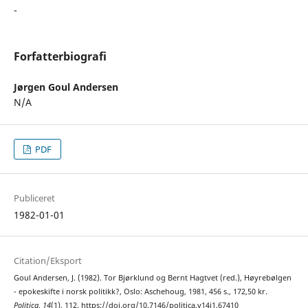
-
Forfatterbiografi
Jørgen Goul Andersen
N/A
PDF
Publiceret
1982-01-01
Citation/Eksport
Goul Andersen, J. (1982). Tor Bjørklund og Bernt Hagtvet (red.), Høyrebølgen
- epokeskifte i norsk politikk?, Oslo: Aschehoug, 1981, 456 s., 172,50 kr.
Politica
,
14
(1), 112. https://doi.org/10.7146/politica.v14i1.67410