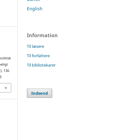
English
Information
Til læsere
Til forfattere
olitisk
Til bibliotekarer
eligt
1), 136.
5
Indsend