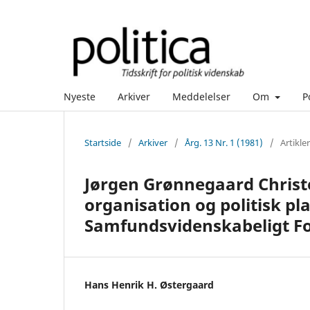
Nyeste
Arkiver
Meddelelser
Om
P
Startside
/
Arkiver
/
Årg. 13 Nr. 1 (1981)
/
Artikler
Jørgen Grønnegaard Christ
organisation og politisk p
Samfundsvidenskabeligt Forl
Hans Henrik H. Østergaard