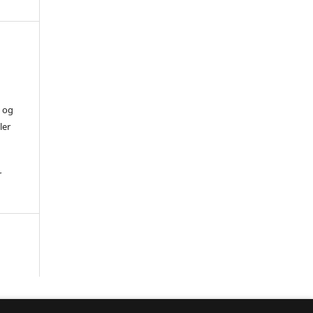
) og
ler
r