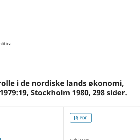
olitica
olle i de nordiske lands økonomi,
979:19, Stockholm 1980, 298 sider.
PDF
2
Publiceret