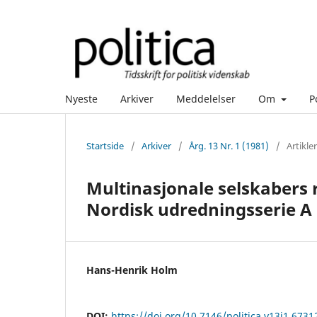
Nyeste
Arkiver
Meddelelser
Om
P
Startside
/
Arkiver
/
Årg. 13 Nr. 1 (1981)
/
Artikler
Multinasjonale selskabers r
Nordisk udredningsserie A 1
Hans-Henrik Holm
DOI:
https://doi.org/10.7146/politica.v13i1.6731