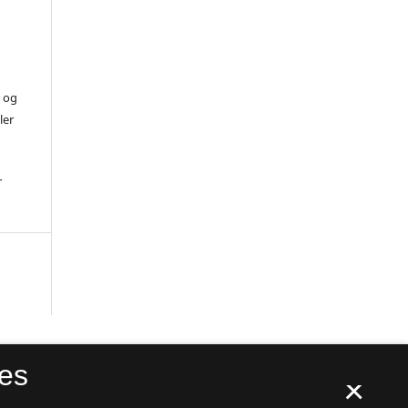
) og
ler
r
es
×