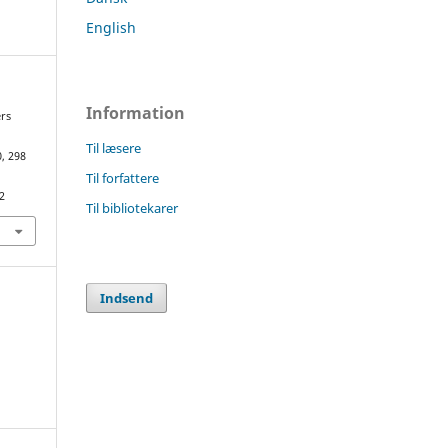
English
Information
ers
Til læsere
, 298
Til forfattere
2
Til bibliotekarer
Indsend