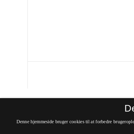
Politica
D
ISSN 0105-0710 (Trykt)
Denne hjemmeside bruger cookies til at forbedre brugerople
ISSN 2246-042X (Online)
Tilgængelighedserklæring