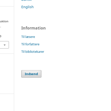
English
duktion
.
Information
Til læsere
0
Til forfattere
Til bibliotekarer
Indsend