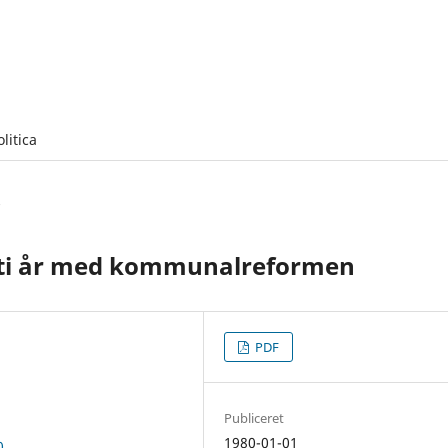
olitica
er ti år med kommunalreformen
PDF
Publiceret
1980-01-01
0