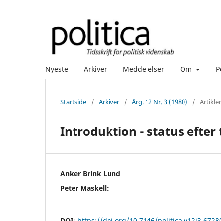
Nyeste
Arkiver
Meddelelser
Om
P
Startside
/
Arkiver
/
Årg. 12 Nr. 3 (1980)
/
Artikler
Introduktion - status eft
Anker Brink Lund
Peter Maskell:
DOI:
https://doi.org/10.7146/politica.v12i3.6728