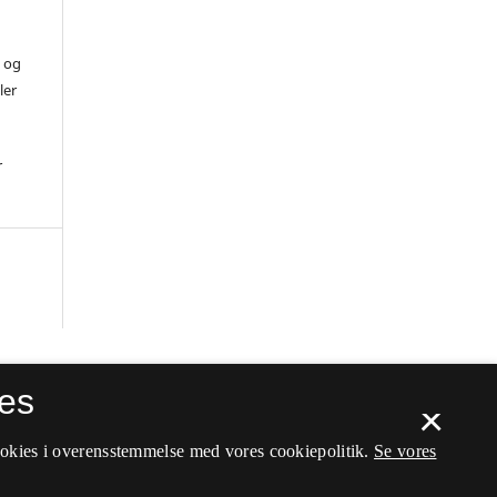
) og
ler
r
es
×
ookies i overensstemmelse med vores cookiepolitik.
Se vores