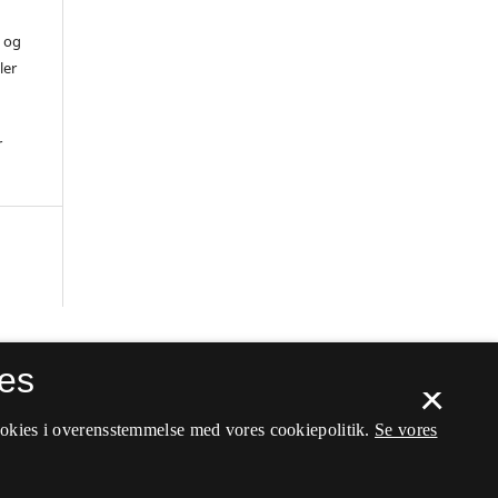
) og
ler
r
es
×
ookies i overensstemmelse med vores cookiepolitik.
Se vores