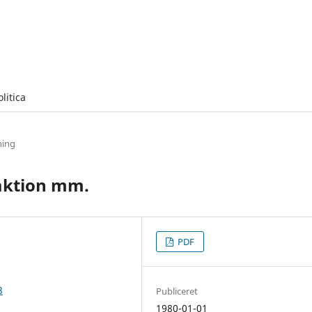
olitica
ning
daktion mm.
PDF
8
Publiceret
1980-01-01