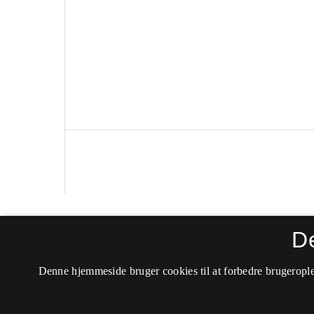
Politica
D
ISSN 0105-0710 (Trykt)
Denne hjemmeside bruger cookies til at forbedre brugerople
ISSN 2246-042X (Online)
Tilgængelighedserklæring