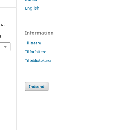
English
CA -
Information
8
Til læsere
Til forfattere
Til bibliotekarer
Indsend