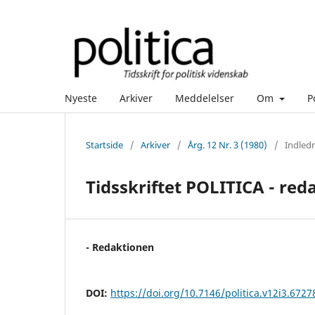
Nyeste
Arkiver
Meddelelser
Om
P
Startside
/
Arkiver
/
Årg. 12 Nr. 3 (1980)
/
Indled
Tidsskriftet POLITICA - re
- Redaktionen
DOI:
https://doi.org/10.7146/politica.v12i3.6727