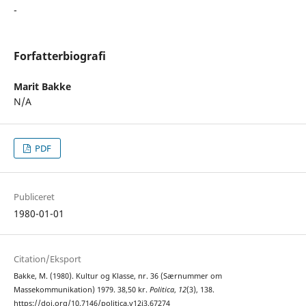
-
Forfatterbiografi
Marit Bakke
N/A
PDF
Publiceret
1980-01-01
Citation/Eksport
Bakke, M. (1980). Kultur og Klasse, nr. 36 (Særnummer om
Massekommunikation) 1979. 38,50 kr.
Politica
,
12
(3), 138.
https://doi.org/10.7146/politica.v12i3.67274