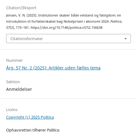
Citation/Eksport
Jensen, V. N. (2025). Institutioner skaber både velstand og fattigdom: en
introduktion til forfatterskabet bag Nobelprisen i økonomi 2024.
Politica
,
57
(2), 173–181. https://doi.org/10.7146/politica.v57i2.156638
Citationsformater
Nummer
Årg. 57 Nr. 2 (2025): Artikler uden fælles tema
Sektion
Anmeldelser
Licens
Copyright (c) 2025 Politica
Ophavsretten tilhører
Politica
.