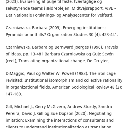
(2023). Evaluering af pulje til faste, tværfaglige og
selvstyrende teams i ældreplejen. Midtvejsrapport. VIVE –
Det Nationale Forsknings- og Analysecenter for Velfærd.
Czarniawska, Barbara (2009). Emerging institutions:
Pyramids or anthills? Organization Studies 30 (4): 423-441.
Czarniawska, Barbara og Bernward Joerges (1996). Travels
of ideas, pp. 13-48 i Barbara Czarniawska og Guje Sevón
(red.), Translating organizational change. De Gruyter.
DiMaggio, Paul og Walter W. Powell (1983). The iron cage
revisited: Institutional isomorphism and collective rationality
in organizational fields. American Sociological Review 48 (2):
147-160.
Gill, Michael J., Gerry McGivern, Andrew Sturdy, Sandra
Pereira, David J. Gill og Sue Dopson (2020). Negotiating
imitation: Examining the interactions of consultants and
clients to understand institutionalization as translation.