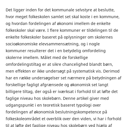
Det ligger inden for det kommunale selvstyre at beslutte,
hvor meget folkeskolen samlet set skal koste i en kommune,
og hvordan fordelingen af økonomi imellem de enkelte
folkeskoler skal være. I flere kommuner er tildelingen til de
enkelte folkeskoler baseret på oplysninger om skolernes
socioøkonomiske elevsammensætning, og i nogle
kommuner resulterer det i en betydelig omfordeling
skolerne imellem. Målet med de forskellige
omfordelingstiltag er at sikre chancelighed blandt børn,
men effekten er ikke undersøgt på systematisk vis. Derimod
har en række undersøgelser set nærmere på betydningen af
forskellige fagligt afgrænsede og økonomisk set langt
billigere tiltag, der også er iværksat i forhold til at løfte det
faglige niveau hos skolebørn. Denne artikel giver med
udgangspunkt i en teoretisk baseret typologi over
fordelingen af økonomisk beslutningskompetence på
folkeskoleområdet et overblik over den viden, vi har i forhold
til at løfte det faglige niveau hos skolebørn ved hjælp af