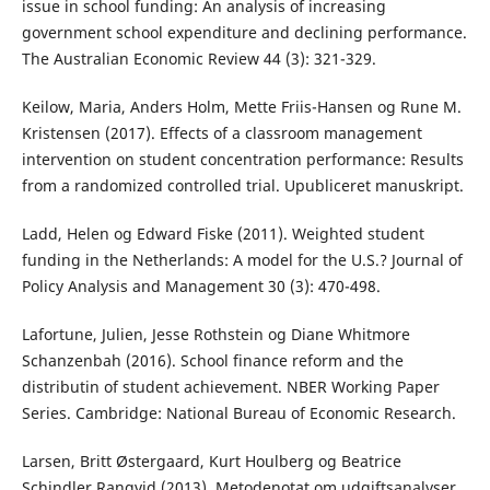
issue in school funding: An analysis of increasing
government school expenditure and declining performance.
The Australian Economic Review 44 (3): 321-329.
Keilow, Maria, Anders Holm, Mette Friis-Hansen og Rune M.
Kristensen (2017). Effects of a classroom management
intervention on student concentration performance: Results
from a randomized controlled trial. Upubliceret manuskript.
Ladd, Helen og Edward Fiske (2011). Weighted student
funding in the Netherlands: A model for the U.S.? Journal of
Policy Analysis and Management 30 (3): 470-498.
Lafortune, Julien, Jesse Rothstein og Diane Whitmore
Schanzenbah (2016). School finance reform and the
distributin of student achievement. NBER Working Paper
Series. Cambridge: National Bureau of Economic Research.
Larsen, Britt Østergaard, Kurt Houlberg og Beatrice
Schindler Rangvid (2013). Metodenotat om udgiftsanalyser