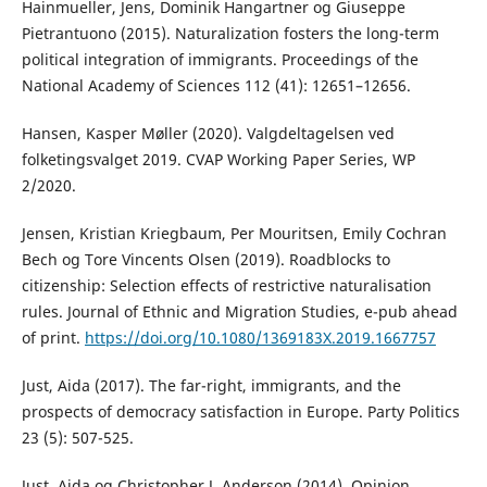
Hainmueller, Jens, Dominik Hangartner og Giuseppe
Pietrantuono (2015). Naturalization fosters the long-term
political integration of immigrants. Proceedings of the
National Academy of Sciences 112 (41): 12651–12656.
Hansen, Kasper Møller (2020). Valgdeltagelsen ved
folketingsvalget 2019. CVAP Working Paper Series, WP
2/2020.
Jensen, Kristian Kriegbaum, Per Mouritsen, Emily Cochran
Bech og Tore Vincents Olsen (2019). Roadblocks to
citizenship: Selection effects of restrictive naturalisation
rules. Journal of Ethnic and Migration Studies, e-pub ahead
of print.
https://doi.org/10.1080/1369183X.2019.1667757
Just, Aida (2017). The far-right, immigrants, and the
prospects of democracy satisfaction in Europe. Party Politics
23 (5): 507-525.
Just, Aida og Christopher J. Anderson (2014). Opinion