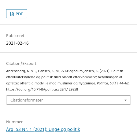
PDF
Publiceret
2021-02-16
Citation/Eksport
Ahrensberg, N. V. ., Hansen, K. M., & Kriegbaum Jensen, K. (2021). Politisk
effektivitetsfølelse og politisk tillid blandt efterkommere: betydningen af
opfattet offentlig modvilje mod muslimer og flygtninge.
Politica
,
53
(1), 44–62.
https://doi.org/10.7146/politica.v53i1.129858
Citationsformater
Nummer
Årg. 53 Nr. 1 (2021): Unge og politik