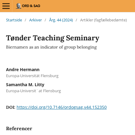
Startside
/
Arkiver
/
Årg. 44 (2024)
/
Artikler (fagfællebedømte)
Tønder Teaching Seminary
Biernamen as an indicator of group belonging
Andre Hermann
Europa-Universität Flensburg
Samantha M. Litty
Europa-Universit¨at Flensburg
https://doi.org/10.7146/ordogsag.v44.152350
DOI:
Referencer