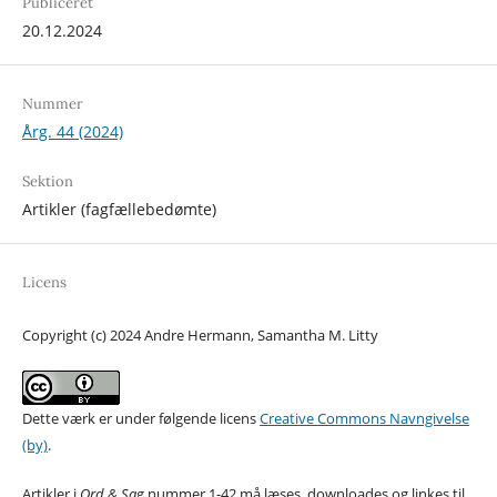
Publiceret
20.12.2024
Nummer
Årg. 44 (2024)
Sektion
Artikler (fagfællebedømte)
Licens
Copyright (c) 2024 Andre Hermann, Samantha M. Litty
Dette værk er under følgende licens
Creative Commons Navngivelse
(by)
.
Artikler i
Ord & Sag
nummer 1-42 må læses, downloades og linkes til.