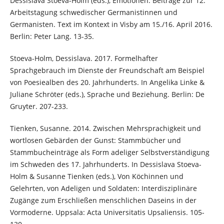
Dessislava Stoeva-Holm (eds.), Emotionen. Beiträge zur 12.
Arbeitstagung schwedischer Germanistinnen und
Germanisten. Text im Kontext in Visby am 15./16. April 2016.
Berlin: Peter Lang. 13-35.
Stoeva-Holm, Dessislava. 2017. Formelhafter
Sprachgebrauch im Dienste der Freundschaft am Beispiel
von Poesiealben des 20. Jahrhunderts. In Angelika Linke &
Juliane Schröter (eds.), Sprache und Beziehung. Berlin: De
Gruyter. 207-233.
Tienken, Susanne. 2014. Zwischen Mehrsprachigkeit und
wortlosen Gebärden der Gunst: Stammbücher und
Stammbucheinträge als Form adeliger Selbstverständigung
im Schweden des 17. Jahrhunderts. In Dessislava Stoeva-
Holm & Susanne Tienken (eds.), Von Köchinnen und
Gelehrten, von Adeligen und Soldaten: Interdisziplinäre
Zugänge zum Erschließen menschlichen Daseins in der
Vormoderne. Uppsala: Acta Universitatis Upsaliensis. 105-