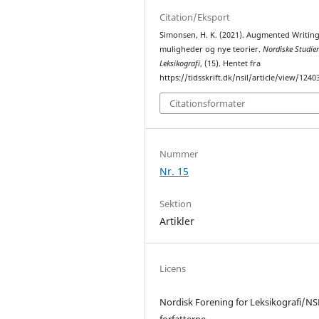
Citation/Eksport
Simonsen, H. K. (2021). Augmented Writing
muligheder og nye teorier.
Nordiske Studier
Leksikografi
, (15). Hentet fra
https://tidsskrift.dk/nsil/article/view/1240
Citationsformater
Nummer
Nr. 15
Sektion
Artikler
Licens
Nordisk Forening for Leksikografi/NS
forfatterne.