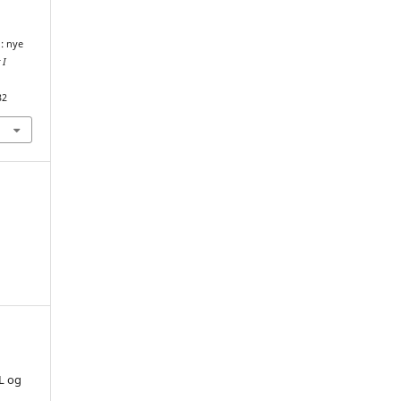
: nye
 I
32
L og