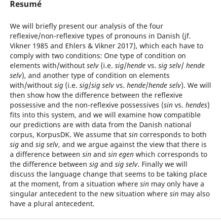
Resumé
We will briefly present our analysis of the four
reflexive/non-reflexive types of pronouns in Danish (jf.
Vikner 1985 and Ehlers & Vikner 2017), which each have to
comply with two conditions: One type of condition on
elements with/without
selv
(i.e.
sig
/
hende
vs.
sig selv
/
hende
selv
), and another type of condition on elements
with/without
sig
(i.e.
sig
/
sig selv
vs.
hende
/
hende selv
). We will
then show how the difference between the reflexive
possessive and the non-reflexive possessives (
sin
vs.
hendes
)
fits into this system, and we will examine how compatible
our predictions are with data from the Danish national
corpus, KorpusDK. We assume that
sin
corresponds to both
sig
and
sig selv
, and we argue against the view that there is
a difference between
sin
and
sin egen
which corresponds to
the difference between
sig
and
sig selv
. Finally we will
discuss the language change that seems to be taking place
at the moment, from a situation where
sin
may only have a
singular antecedent to the new situation where
sin
may also
have a plural antecedent.