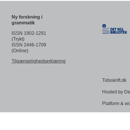
Ny forskning i
grammatik
ISSN 1902-1291
(Trykt)
ISSN 2446-1709
(Online)
Tilgængelighedserklæring