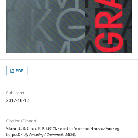
PDF
Publiceret
2017-10-12
Citation/Eksport
Vikner, S., & Ehlers, K. R. (2017). <em>Sin</em>, <em>hendes</em> og
KorpusDK.
Ny Forskning I Grammatik
,
25
(24).