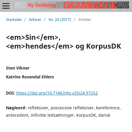
Startside
/
Arkiver
/
Nr. 24 (2017)
/
Artikler
<em>Sin</em>,
<em>hendes</em> og KorpusDK
Sten Vikner
Katrine Rosendal Ehlers
DOI:
https://doi.org/10.7146/nfg.v25i24.97252
Nøgleord:
refleksiver, possessive refleksiver, koreference,
antecedent, infinitte ledsætninger, KorpusDK, dansk