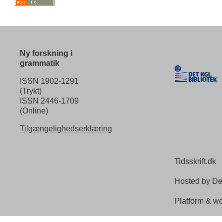
Ny forskning i
grammatik
ISSN 1902-1291
(Trykt)
ISSN 2446-1709
(Online)
Tilgængelighedserklæring