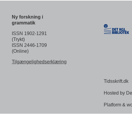
Ny forskning i
grammatik
ISSN 1902-1291
(Trykt)
ISSN 2446-1709
(Online)
Tilgængelighedserklæring