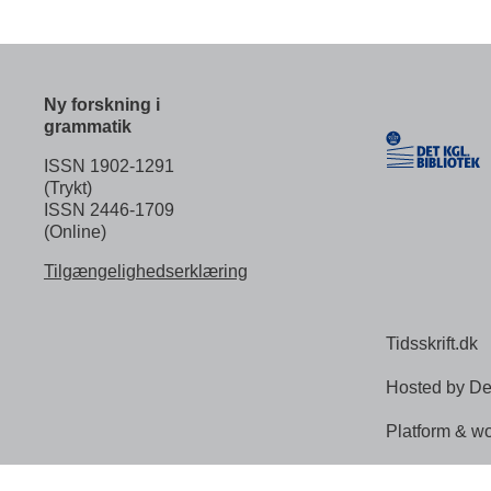
Ny forskning i
grammatik
ISSN 1902-1291
(Trykt)
ISSN 2446-1709
(Online)
Tilgængelighedserklæring