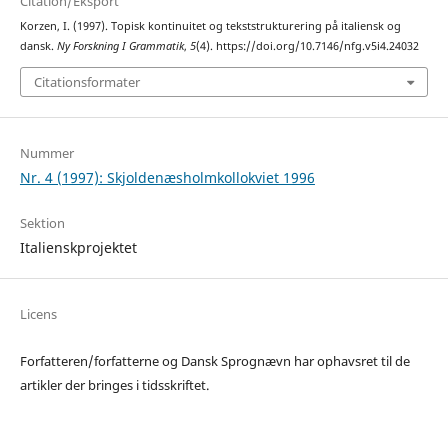
Citation/Eksport
Korzen, I. (1997). Topisk kontinuitet og tekststrukturering på italiensk og
dansk.
Ny Forskning I Grammatik
,
5
(4). https://doi.org/10.7146/nfg.v5i4.24032
Citationsformater
Nummer
Nr. 4 (1997): Skjoldenæsholmkollokviet 1996
Sektion
Italienskprojektet
Licens
Forfatteren/forfatterne og Dansk Sprognævn har ophavsret til de
artikler der bringes i tidsskriftet.