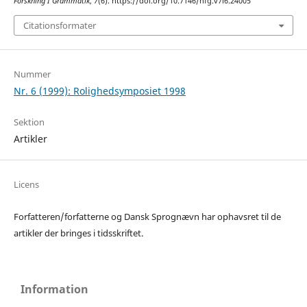
Forskning I Grammatik
,
7
(6). https://doi.org/10.7146/nfg.v7i6.24005
Citationsformater
Nummer
Nr. 6 (1999): Rolighedsymposiet 1998
Sektion
Artikler
Licens
Forfatteren/forfatterne og Dansk Sprognævn har ophavsret til de
artikler der bringes i tidsskriftet.
Information