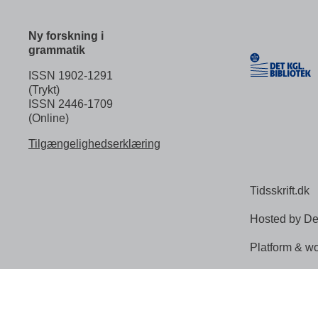
Ny forskning i
grammatik
ISSN 1902-1291
(Trykt)
ISSN 2446-1709
(Online)
Tilgængelighedserklæring