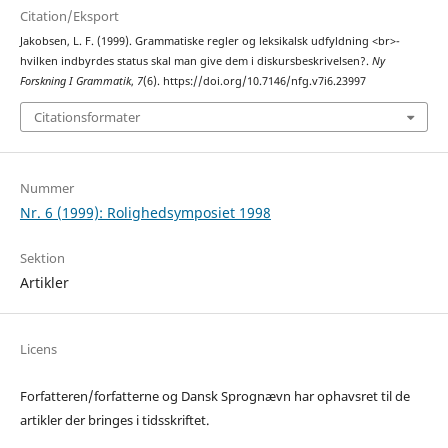
Citation/Eksport
Jakobsen, L. F. (1999). Grammatiske regler og leksikalsk udfyldning <br>-
hvilken indbyrdes status skal man give dem i diskursbeskrivelsen?.
Ny
Forskning I Grammatik
,
7
(6). https://doi.org/10.7146/nfg.v7i6.23997
Citationsformater
Nummer
Nr. 6 (1999): Rolighedsymposiet 1998
Sektion
Artikler
Licens
Forfatteren/forfatterne og Dansk Sprognævn har ophavsret til de
artikler der bringes i tidsskriftet.