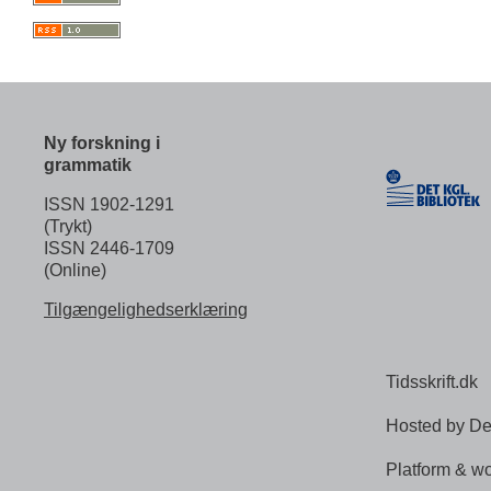
Ny forskning i
grammatik
ISSN 1902-1291
(Trykt)
ISSN 2446-1709
(Online)
Tilgængelighedserklæring