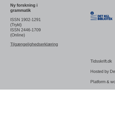
Ny forskning i
grammatik
ISSN 1902-1291
(Trykt)
ISSN 2446-1709
(Online)
Tilgængelighedserklæring