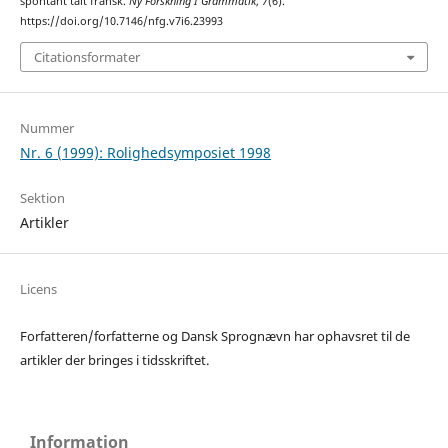
spontant talt fransk.
Ny Forskning I Grammatik
,
7
(6).
https://doi.org/10.7146/nfg.v7i6.23993
Citationsformater
Nummer
Nr. 6 (1999): Rolighedsymposiet 1998
Sektion
Artikler
Licens
Forfatteren/forfatterne og Dansk Sprognævn har ophavsret til de
artikler der bringes i tidsskriftet.
Information