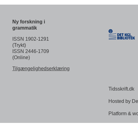
Ny forskning i
grammatik
ISSN 1902-1291
(Trykt)
ISSN 2446-1709
(Online)
Tilgængelighedserklæring