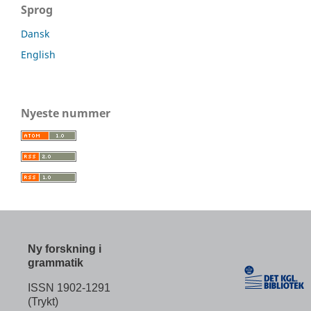
Sprog
Dansk
English
Nyeste nummer
Ny forskning i
grammatik
ISSN 1902-1291
(Trykt)