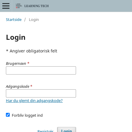
Startside
/
Login
Login
* Angiver obligatorisk felt
Brugernavn
*
Adgangskode
*
Har du glemt din adgangskode?
Forbliv logget ind
Registrér
Login