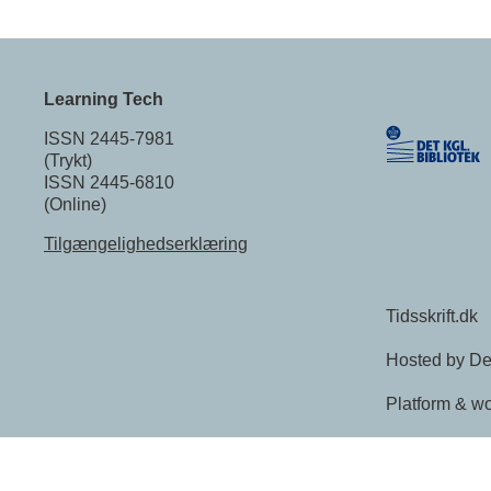
Learning Tech
ISSN 2445-7981
(Trykt)
ISSN 2445-6810
(Online)
Tilgængelighedserklæring