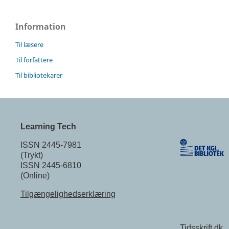
Information
Til læsere
Til forfattere
Til bibliotekarer
Learning Tech
ISSN 2445-7981
(Trykt)
ISSN 2445-6810
(Online)
Tilgængelighedserklæring