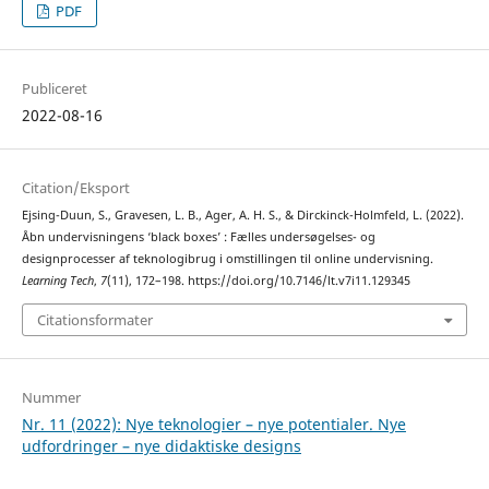
PDF
Publiceret
2022-08-16
Citation/Eksport
Ejsing-Duun, S., Gravesen, L. B., Ager, A. H. S., & Dirckinck-Holmfeld, L. (2022).
Åbn undervisningens ‘black boxes’ : Fælles undersøgelses- og
designprocesser af teknologibrug i omstillingen til online undervisning.
Learning Tech
,
7
(11), 172–198. https://doi.org/10.7146/lt.v7i11.129345
Citationsformater
Nummer
Nr. 11 (2022): Nye teknologier – nye potentialer. Nye
udfordringer – nye didaktiske designs