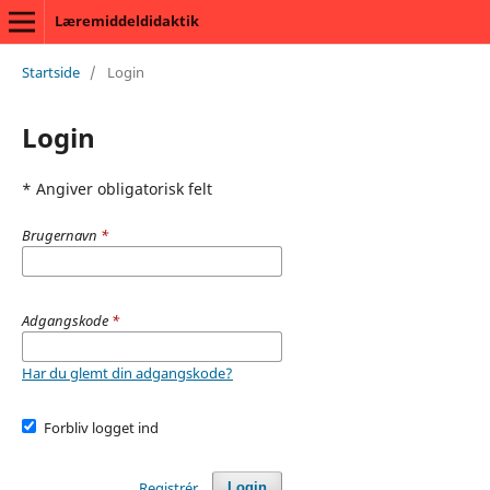
Læremiddeldidaktik
Startside
/
Login
Login
* Angiver obligatorisk felt
Brugernavn
*
Adgangskode
*
Har du glemt din adgangskode?
Forbliv logget ind
Registrér
Login