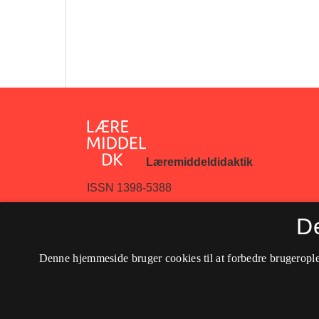
Læremiddeldidaktik
ISSN 1398-5388
Tidsskriftet er ophørt. Det skiftede i 2016 navn 
D
Tilgængelighedserklæring
Denne hjemmeside bruger cookies til at forbedre brugerople