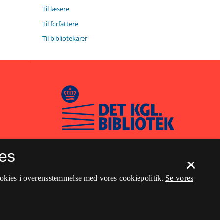
Til læsere
Til forfattere
Til bibliotekarer
es
×
ookies i overensstemmelse med vores cookiepolitik.
Se vores