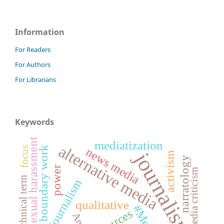
Information
For Readers
For Authors
For Librarians
Keywords
sexual harassment
mediatization
alternative media
boundary work
focus
news media
journalism
activism
narratology
power
media criticism
technical term
data journalism
qualitative
sources