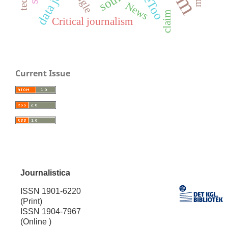
#MeToo
Angle
News
claim
Critical journalism
Current Issue
Journalistica
ISSN 1901-6220
(Print)
ISSN 1904-7967
(Online )