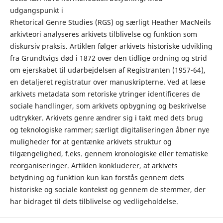
udgangspunkt i
Rhetorical Genre Studies (RGS) og særligt Heather MacNeils
arkivteori analyseres arkivets tilblivelse og funktion som
diskursiv praksis. Artiklen følger arkivets historiske udvikling
fra Grundtvigs død i 1872 over den tidlige ordning og strid
om ejerskabet til udarbejdelsen af Registranten (1957-64),
en detaljeret registratur over manuskripterne. Ved at læse
arkivets metadata som retoriske ytringer identificeres de
sociale handlinger, som arkivets opbygning og beskrivelse
udtrykker. Arkivets genre ændrer sig i takt med dets brug
og teknologiske rammer; særligt digitaliseringen åbner nye
muligheder for at gentænke arkivets struktur og
tilgængelighed, f.eks. gennem kronologiske eller tematiske
reorganiseringer. Artiklen konkluderer, at arkivets
betydning og funktion kun kan forstås gennem dets
historiske og sociale kontekst og gennem de stemmer, der
har bidraget til dets tilblivelse og vedligeholdelse.