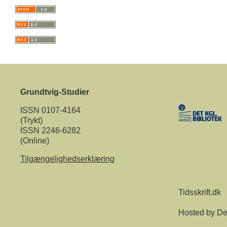
Grundtvig-Studier
ISSN 0107-4164
(Trykt)
ISSN 2246-6282
(Online)
Tilgængelighedserklæring