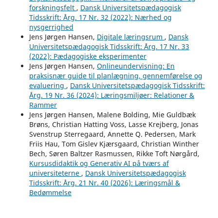
forskningsfelt
,
Dansk Universitetspædagogisk
Tidsskrift: Årg. 17 Nr. 32 (2022): Nærhed og
nysgerrighed
Jens Jørgen Hansen,
Digitale læringsrum
,
Dansk
Universitetspædagogisk Tidsskrift: Årg. 17 Nr. 33
(2022): Pædagogiske eksperimenter
Jens Jørgen Hansen,
Onlineundervisning: En
praksisnær guide til planlægning, gennemførelse og
evaluering
,
Dansk Universitetspædagogisk Tidsskrift:
Årg. 19 Nr. 36 (2024): Læringsmiljøer: Relationer &
Rammer
Jens Jørgen Hansen, Malene Bolding, Mie Guldbæk
Brøns, Christian Hatting Voss, Lasse Krejberg, Jonas
Svenstrup Sterregaard, Annette Q. Pedersen, Mark
Friis Hau, Tom Gislev Kjærsgaard, Christian Winther
Bech, Søren Baltzer Rasmussen, Rikke Toft Nørgård,
Kursusdidaktik og Generativ AI på tværs af
universiteterne
,
Dansk Universitetspædagogisk
Tidsskrift: Årg. 21 Nr. 40 (2026): Læringsmål &
Bedømmelse