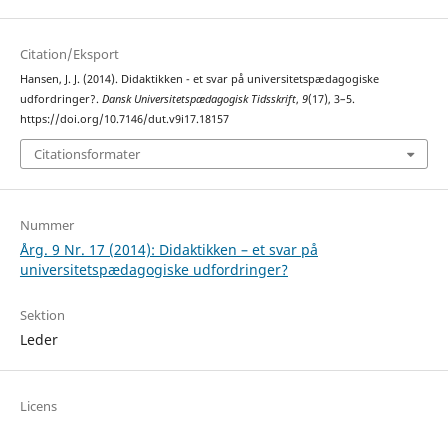
Citation/Eksport
Hansen, J. J. (2014). Didaktikken - et svar på universitetspædagogiske
udfordringer?.
Dansk Universitetspædagogisk Tidsskrift
,
9
(17), 3–5.
https://doi.org/10.7146/dut.v9i17.18157
Citationsformater
Nummer
Årg. 9 Nr. 17 (2014): Didaktikken – et svar på
universitetspædagogiske udfordringer?
Sektion
Leder
Licens