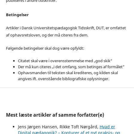
publiseres i andre tidskrifter.
Betingelser
Artikler i Dansk Universitetspædagogisk Tidsskrift, DUT, er omfattet
af ophavsretsloven, og der må citeres fra dem.
Følgende betingelser skal dog være opfyldt:
Citatet skal være i overensstemmelse med „god skik“
Der må kun citeres „i det omfang, som betinges af formålet“
Ophavsmanden til teksten skal krediteres, og kilden skal
angives ift. ovenstående bibliografiske oplysninger.
Mest læste artikler af samme forfatter(e)
Jens Jørgen Hansen, Rikke Toft Nørgård,
Hvad er
Digital pædagogik? – Konturer af et nyt praksis- og