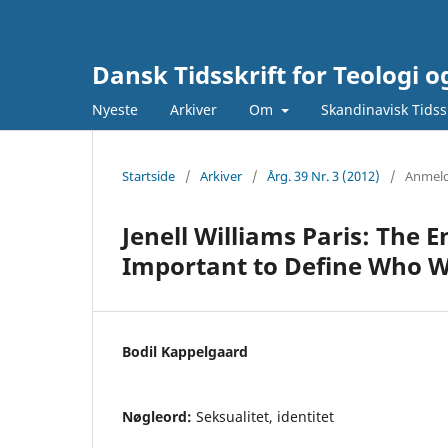
Dansk Tidsskrift for Teologi o
Nyeste
Arkiver
Om
Skandinavisk Tidssk
Startside
/
Arkiver
/
Årg. 39 Nr. 3 (2012)
/
Anmeld
Jenell Williams Paris: The E
Important to Define Who We
Bodil Kappelgaard
Nøgleord:
Seksualitet, identitet