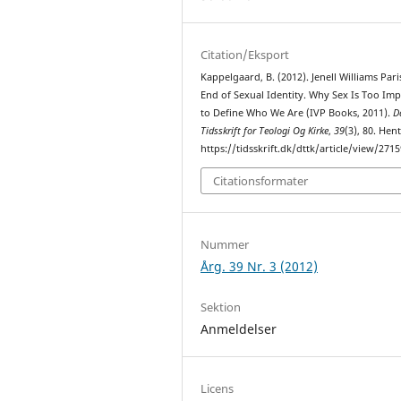
Citation/Eksport
Kappelgaard, B. (2012). Jenell Williams Pari
End of Sexual Identity. Why Sex Is Too Im
to Define Who We Are (IVP Books, 2011).
D
Tidsskrift for Teologi Og Kirke
,
39
(3), 80. Hent
https://tidsskrift.dk/dttk/article/view/2715
Citationsformater
Nummer
Årg. 39 Nr. 3 (2012)
Sektion
Anmeldelser
Licens