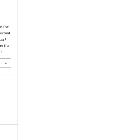
s: The
portant
ansk
et fra
9