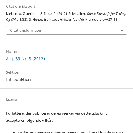
Citation/Eksport
Nielsen, A. Østerlund, & Thise, P. (2012). Seksualitet.
Dansk Tidsskrift for Teologi
Og Kirke
,
39
(3), 3. Hentet fra https://tidsskrift.dk/dttk/article/view/27151
Citationsformater
Nummer
Årg. 39 Nr. 3 (2012)
Sektion
Introduktion
Licens
Forfattere, der publicerer deres værker via dette tidsskrift,
accepterer følgende vilkår:
Forfattere bevarer deres ophavsret og giver tidsskriftet ret til