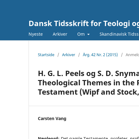
Dansk Tidsskrift for Teologi o
Nyeste
Arkiver
Om
Skandinavisk Tidssk
Startside
/
Arkiver
/
Årg. 42 Nr. 2 (2015)
/
Anmeld
H. G. L. Peels og S. D. Snym
Theological Themes in the P
Testament (Wipf and Stock,
Carsten Vang
Nøgleord:
Det gamle Testamente, profeter, profe