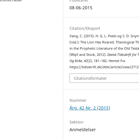
08-06-2015
Citation/Eksport
Vang, C. (2015). H. G. L. Peels og S. D. Sny
(red.): The Lion Has Roared. Theological 
in the Prophetic Literature of the Old Tes
(Wipf and Stock, 2012).
Dansk Tidsskrift for 
Og Kirke
,
42
(2), 181–182. Hentet fra
https://tidsskrift.dk/dttk/article/view/2712
Citationsformater
Nummer
Årg. 42 Nr. 2 (2015)
Sektion
Anmeldelser