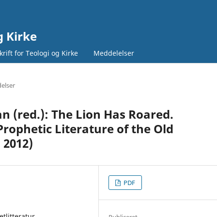
g Kirke
rift for Teologi og Kirke
Meddelelser
elser
an (red.): The Lion Has Roared.
rophetic Literature of the Old
 2012)
PDF
tlitteratur
Publiceret