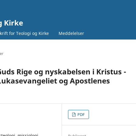
g Kirke
rift for Teologi og Kirke
Meddelelser
ler
 Guds Rige og nyskabelsen i Kristus -
Lukasevangeliet og Apostlenes
PDF
steologi, missiologi,
Publiceret