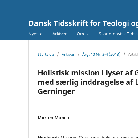
Dansk Tidsskrift for Teologi o
Nyeste
Arkiver
Om
Skandinavisk Tidssk
Startside
/
Arkiver
/
Årg. 40 Nr. 3-4 (2013)
/
Artik
Holistisk mission i lyset af
med særlig inddragelse af 
Gerninger
Morten Munch
Nøgleord:
Mission, Guds rige, holistisk, mission