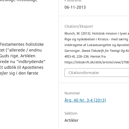
06-11-2013
Citation/Eksport
Munch, M. (2013). Holistisk mission i lyset 
Rige og nyskabelsen i Kristus - med særlig
 Testamentes holistiske
inddragelse af Lukasevangeliet og Apostle
tet (”allerede / endnu
Gerninger.
Dansk Tidsskrift for Teologi Og Ki
Guds rige. Artiklen
40
(3-4), 228–236. Hentet fra
lerede nu ”indbrydende”
https://tidsskrift.dk/dttk/article/view/2708
t udblik til Apostlenes
Citationsformater
ler sig i den første
Nummer
Årg. 40 Nr. 3-4 (2013)
Sektion
Artikler