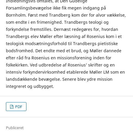
Indledningsvis omtales, at Den Gudelige
Forsamlingsbevægelse ikke fik megen indgang på
Bornholm. Først med Trandberg kom der for alvor vækkelse,
som endte i en frimenighed. Trandbergs teologi og
forkyndelse fremstilles. Dernæst redegøres for, hvordan
Trandbergs elev Møller efter læsning af Rosenius kom i et
teologisk modsætningsforhold til Trandbergs pietistiske
bodsfromhed. Det endte med et brud, og Møller dannede
efter råd fra Rosenius en missionsforening inden for
folkekirken. Ved udbredelse af Rosenius’ skrifter og en
intensiv forkyndervirksomhed etablerede Møller LM som en
landsdækkende bevægelse. Senere blev ydre mission
integreret og udbygget.
PDF
Publiceret