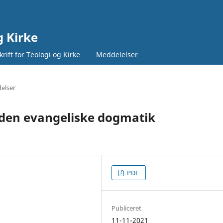
g Kirke
rift for Teologi og Kirke
Meddelelser
elser
i den evangeliske dogmatik
PDF
Publiceret
11-11-2021