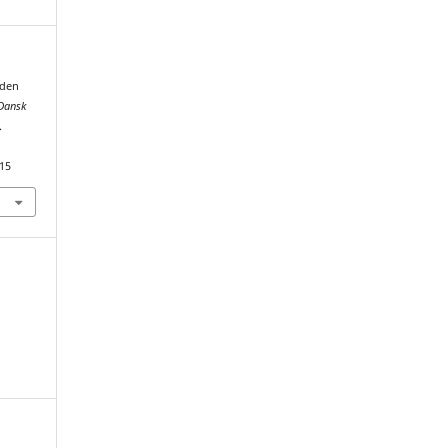
 den
Dansk
.
215